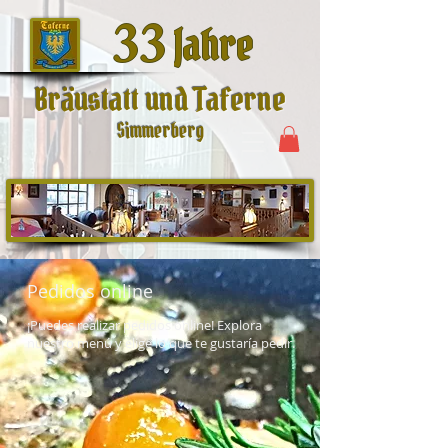
33
Jahre
Bräustatt und Taferne
Simmerberg
Pedidos online
¡Puedes realizar pedidos online! Explora
nuestro menú y elige lo que te gustaría pedir.