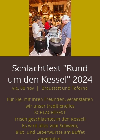
Schlachtfest "Rund
um den Kessel" 2024
vie, 08 nov
  |  
Bräustatt und Taferne
Für Sie, mit Ihren Freunden, veranstalten
wir unser traditionelles
SCHLACHTFEST
Frisch geschlachtet in den Kessel!
Es wird alles vom Schwein,
Blut- und Leberwürste am Buffet
angeboten.