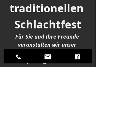
traditionellen 
Schlachtfest
Für Sie und Ihre Freunde 
veranstalten wir unser 
traditionelles Schlachtfest, bei 
dem frisch geschlachtete 
Köstlichkeiten direkt in den 
Kessel kommen!
Es wird alles vom Schwein 
geben, darunter:
Blut- und Leberwürste
Kesselfleisch
Sauer Leber und Nierle...